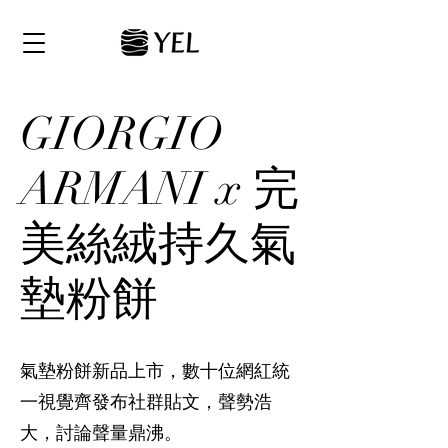
GIORGIO
ARMANI x 完
美絲絨持久氣
墊粉餅
氣墊粉餅新品上市，數十位網紅統
一視覺齊發布社群貼文，聲勢浩
大，討論聲量鼎沸。